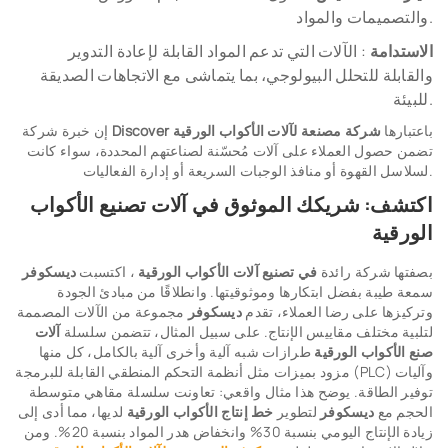
والتصميمات والمواد.
الاستدامة
: الآلات التي تدعم المواد القابلة لإعادة التدوير
والقابلة للتحلل البيولوجي، بما يتماشى مع الاتجاهات الصديقة
للبيئة.
باعتبارها
شركة مصنعة لآلات الأكواب الورقية
Discover
إن خبرة شركة
تضمن حصول العملاء على آلات مُحسّنة لصناعتهم المحددة، سواء كانت
لسلاسل القهوة أو منافذ الوجبات السريعة أو إدارة الفعاليات.
اكتشف: شريكك الموثوق في آلات تصنيع الأكواب
الورقية
بصفتها شركة رائدة
في تصنيع آلات الأكواب الورقية
، اكتسبت
ديسكوفر
سمعة طيبة بفضل ابتكارها وموثوقيتها. وانطلاقًا من مبادئ الجودة
وتركيزها على رضا العملاء، تقدم
ديسكوفر
مجموعة من الآلات المصممة
لتلبية مختلف مقاييس الإنتاج. على سبيل المثال، تتضمن سلسلة
آلات
صنع الأكواب الورقية
طرازات شبه آلية وأخرى آلية بالكامل، كل منها
مزود بميزات مثل أنظمة التحكم المنطقي القابلة للبرمجة (PLC) وآليات
توفير الطاقة. يوضح هذا مثال واقعي: تعاونت سلسلة مقاهي متوسطة
الحجم مع
ديسكوفر
لتطوير
خط إنتاج الأكواب الورقية
لديها، مما أدى إلى
زيادة الإنتاج اليومي بنسبة 30% وانخفاض هدر المواد بنسبة 20%. ومن