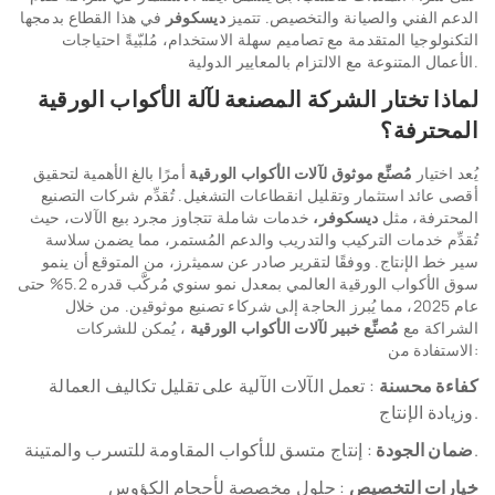
الدعم الفني والصيانة والتخصيص. تتميز
ديسكوفر
في هذا القطاع بدمجها
التكنولوجيا المتقدمة مع تصاميم سهلة الاستخدام، مُلبّيةً احتياجات
الأعمال المتنوعة مع الالتزام بالمعايير الدولية.
لماذا تختار الشركة المصنعة لآلة الأكواب الورقية
المحترفة؟
يُعد اختيار
مُصنِّع موثوق لآلات الأكواب الورقية
أمرًا بالغ الأهمية لتحقيق
أقصى عائد استثمار وتقليل انقطاعات التشغيل. تُقدِّم شركات التصنيع
المحترفة، مثل
ديسكوفر،
خدمات شاملة تتجاوز مجرد بيع الآلات، حيث
تُقدِّم خدمات التركيب والتدريب والدعم المُستمر، مما يضمن سلاسة
سير خط الإنتاج. ووفقًا لتقرير صادر عن سميثرز، من المتوقع أن ينمو
سوق الأكواب الورقية العالمي بمعدل نمو سنوي مُركَّب قدره 5.2% حتى
عام 2025، مما يُبرز الحاجة إلى شركاء تصنيع موثوقين. من خلال
الشراكة مع
مُصنِّع خبير لآلات الأكواب الورقية
، يُمكن للشركات
الاستفادة من:
كفاءة محسنة
: تعمل الآلات الآلية على تقليل تكاليف العمالة
وزيادة الإنتاج.
: إنتاج متسق للأكواب المقاومة للتسرب والمتينة.
ضمان الجودة
خيارات التخصيص
: حلول مخصصة لأحجام الكؤوس