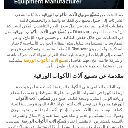
عند البحث عن
مُصنِّع موثوق لآلات الأكواب الورقية
، غالبًا ما تسعى
الشركات إلى حلول تجمع بين الكفاءة والمتانة والتخصيص لتلبية
متطلبات إنتاجها الفريدة. في ظلّ سوق اليوم التنافسي، يُمكن للشراكة
أن تُحدث نقلة نوعية
Discover
مثل
مع
مُصنِّع خبير لآلات الأكواب الورقية
في العمليات من خلال خفض التكاليف، وتحسين جودة الإنتاج، ودعم
الممارسات المستدامة. تتناول هذه المقالة الجوانب الأساسية لاختيار
المبتكرة، وتُقدِّم رؤىً
Discover
المُصنِّع المناسب، وتستكشف عروض
مُستندة إلى البيانات لتوجيه عملية اتخاذ القرار. سواءً كنتَ شركة ناشئة
أو شركةً قائمة، فإن فهم تفاصيل
تصنيع آلات الأكواب الورقية
سيُمكّنك
من الاستثمار بحكمة وتحقيق نجاح طويل الأمد.
مقدمة عن تصنيع آلات الأكواب الورقية
شهد الطلب العالمي على الأكواب الورقية المُستعملة لمرة واحدة
ارتفاعًا كبيرًا في السنوات الأخيرة، مدفوعًا بنمو قطاع خدمات الطعام
وزيادة الوعي البيئي. ونتيجةً لذلك، أصبح دور
مُصنّعي آلات الأكواب
الورقية
محوريًا في توفير آلات تُنتج أكوابًا عالية الجودة وصديقة للبيئة
بكفاءة. تُؤتمت هذه الآلات عملية الإنتاج بأكملها، بدءًا من تغذية الورق
وصولًا إلى التشكيل والختم والتكديس، مما يضمن الاتساق والسرعة.
بالنسبة للمشترين، لا يقتصر اختيار
مُصنّع آلات الأكواب الورقية
المناسب
على شراء المعدات فحسب؛ بل يشمل أيضًا الاستثمار في شراكة تُقدم