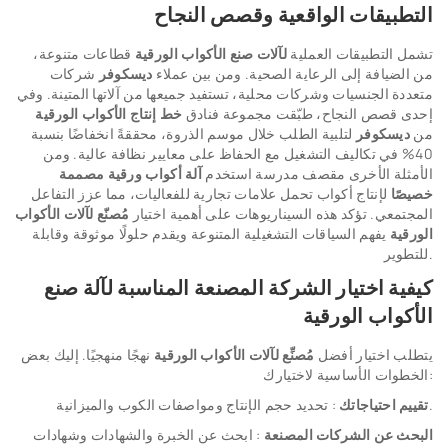
التطبيقات الواقعية وقصص النجاح
تشمل التطبيقات العملية
لآلات صنع الأكواب الورقية
قطاعات متنوعة،
من الضيافة إلى الرعاية الصحية. ومن بين عملاء
ديسكوفر
شركات
متعددة الجنسيات وشركات محلية، تستفيد جميعها من آلاتها المتينة. وفي
إحدى قصص النجاح، طبّقت مجموعة فنادق
خط إنتاج الأكواب الورقية
من
ديسكوفر
لتلبية الطلب خلال موسم الذروة، محققةً انخفاضًا بنسبة
40% في تكاليف التشغيل مع الحفاظ على معايير نظافة عالية. ومن
الأمثلة الأخرى مقصف مدرسة استخدم
آلة أكواب ورقية مصممة
خصيصًا
لإنتاج أكواب تحمل علامات تجارية للفعاليات، مما عزز التفاعل
المجتمعي. تؤكد هذه السيناريوهات على أهمية اختيار
مُصنّع لآلات الأكواب
الورقية
يفهم السياقات التشغيلية المتنوعة ويقدم حلولًا موثوقة وقابلة
للتطوير.
كيفية اختيار الشركة المصنعة المناسبة لآلة صنع
الأكواب الورقية
يتطلب اختيار أفضل
مُصنِّع لآلات الأكواب الورقية
نهجًا منهجيًا. إليك بعض
الخطوات الأساسية لاختيارك:
: تحديد حجم الإنتاج ومواصفات الكوب والميزانية.
تقييم احتياجاتك
البحث عن الشركات المصنعة
: ابحث عن الخبرة والشهادات وشهادات