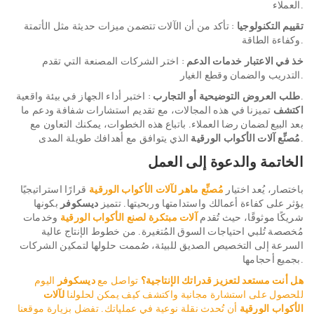
العملاء.
تقييم التكنولوجيا
: تأكد من أن الآلات تتضمن ميزات حديثة مثل الأتمتة
وكفاءة الطاقة.
خذ في الاعتبار خدمات الدعم
: اختر الشركات المصنعة التي تقدم
التدريب والضمان وقطع الغيار.
: اختبر أداء الجهاز في بيئة واقعية.
طلب العروض التوضيحية أو التجارب
اكتشف
تميزنا في هذه المجالات، مع تقديم استشارات شفافة ودعم ما
بعد البيع لضمان رضا العملاء. باتباع هذه الخطوات، يمكنك التعاون مع
الذي يتوافق مع أهدافك طويلة المدى.
مُصنِّع آلات الأكواب الورقية
الخاتمة والدعوة إلى العمل
باختصار، يُعد اختيار
مُصنِّع ماهر لآلات الأكواب الورقية
قرارًا استراتيجيًا
يؤثر على كفاءة أعمالك واستدامتها وربحيتها. تتميز
ديسكوفر
بكونها
شريكًا موثوقًا، حيث تُقدم
آلات مبتكرة لصنع الأكواب الورقية
وخدمات
مُخصصة تُلبي احتياجات السوق المُتغيرة. من خطوط الإنتاج عالية
السرعة إلى التخصيص الصديق للبيئة، صُممت حلولها لتمكين الشركات
بجميع أحجامها.
هل أنت مستعد لتعزيز قدراتك الإنتاجية؟
تواصل مع
ديسكوفر
اليوم
للحصول على استشارة مجانية واكتشف كيف يمكن لحلولنا
لآلات
الأكواب الورقية
أن تُحدث نقلة نوعية في عملياتك. تفضل بزيارة موقعنا