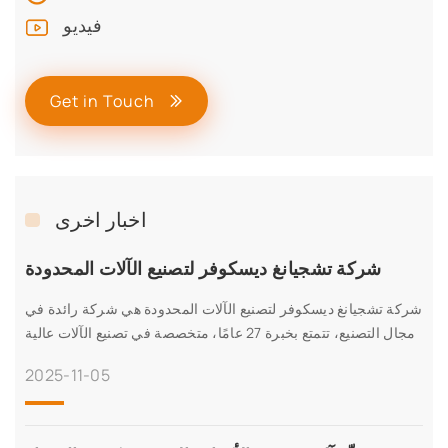
فيديو
Get in Touch
اخبار اخرى
شركة تشجيانغ ديسكوفر لتصنيع الآلات المحدودة
شركة تشجيانغ ديسكوفر لتصنيع الآلات المحدودة هي شركة رائدة في
مجال التصنيع، تتمتع بخبرة 27 عامًا، متخصصة في تصنيع الآلات عالية
الدقة لمختلف التطبيقات. حاصلة على شهادات CE وISO وSA8000
2025-11-05
وغيرها، ونقدم حلولاً مبتكرة، ونصدر إلى أكثر من 60 دولة، وبطاقة
إنتاجية عالية تصل إلى 100 وحدة شهريًا. اكتشفوا تقنيتنا المتقدمة،
وضمان الجودة، وخبرتنا العالمية.