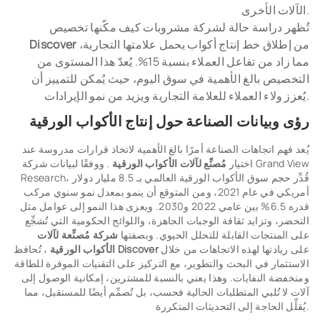
الآلات الأخرى.
تُظهر دراسة حالة لشركة مشروبات كيف مكّنها تخصيص
من إطلاق خط إنتاج أكواب يحمل علامتها التجارية،
Discover
مما زاد من تفاعل العملاء بنسبة 15%. يُعدّ هذا المستوى من
التخصيص بالغ الأهمية في سوق اليوم، حيث يُمكن للتمييز أن
يُعزز ولاء العملاء للعلامة التجارية ويزيد من نمو الإيرادات.
رؤى وبيانات الصناعة حول إنتاج الأكواب الورقية
يُعد فهم اتجاهات الصناعة أمرًا بالغ الأهمية لاتخاذ قرارات مدروسة عند
اختيار
مُصنِّع لآلات الأكواب الورقية
. ووفقًا لبيانات شركة Grand View
Research، قُدِّر حجم سوق الأكواب الورقية العالمي بـ 8.5 مليار دولار
أمريكي في عام 2021، ومن المتوقع أن ينمو بمعدل نمو سنوي مركب
قدره 6.5% بين عامي 2022 و2030. ويعزى هذا النمو إلى عوامل مثل
التحضر، وتزايد ثقافة الوجبات الجاهزة، واللوائح الحكومية التي تُشجِّع
على المنتجات القابلة للتحلل الحيوي. وبصفتها
شركة مُصنِّعة لآلات
على ريادتها لهذه الاتجاهات من خلال
Discover
، تُحافظ
الأكواب الورقية
الاستثمار في البحث والتطوير، مع التركيز على التقنيات الموفرة للطاقة
ومنخفضة النفايات. وهذا يعني بالنسبة للمشترين، إمكانية الوصول إلى
آلات لا تُلبي المتطلبات الحالية فحسب، بل تُصمِّم أيضًا للمستقبل، مما
يُقلِّل الحاجة إلى التحديثات المتكررة.