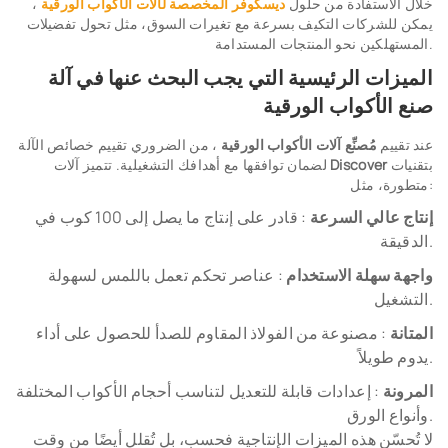
خلال الاستفادة من حلول
ديسكوفر
المخصصة لآلات الأكواب الورقية
،
يمكن للشركات التكيف بسرعة مع تغيرات السوق، مثل تحول تفضيلات
المستهلكين نحو المنتجات المستدامة.
الميزات الرئيسية التي يجب البحث عنها في آلة
صنع الأكواب الورقية
عند تقييم
مُصنِّع آلات الأكواب الورقية
، من الضروري تقييم خصائص الآلة
بتقنيات
Discover
لضمان توافقها مع أهدافك التشغيلية. تتميز آلات
متطورة، مثل:
إنتاج عالي السرعة
: قادر على إنتاج ما يصل إلى 100 كوب في
الدقيقة.
واجهة سهلة الاستخدام
: عناصر تحكم تعمل باللمس لسهولة
التشغيل.
المتانة
: مصنوعة من الفولاذ المقاوم للصدأ للحصول على أداء
يدوم طويلاً.
المرونة
: إعدادات قابلة للتعديل لتناسب أحجام الأكواب المختلفة
وأنواع الورق.
لا تُحسّن هذه الميزات الإنتاجية فحسب، بل تُقلل أيضًا من وقت