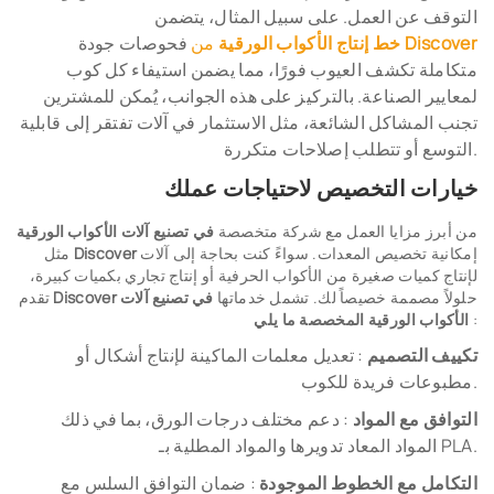
التوقف عن العمل. على سبيل المثال، يتضمن
Discover
من
خط إنتاج الأكواب الورقية
فحوصات جودة
متكاملة تكشف العيوب فورًا، مما يضمن استيفاء كل كوب
لمعايير الصناعة. بالتركيز على هذه الجوانب، يُمكن للمشترين
تجنب المشاكل الشائعة، مثل الاستثمار في آلات تفتقر إلى قابلية
التوسع أو تتطلب إصلاحات متكررة.
خيارات التخصيص لاحتياجات عملك
من أبرز مزايا العمل مع شركة متخصصة
في تصنيع آلات الأكواب الورقية
إمكانية تخصيص المعدات. سواءً كنت بحاجة إلى آلات
Discover
مثل
لإنتاج كميات صغيرة من الأكواب الحرفية أو إنتاج تجاري بكميات كبيرة،
حلولاً مصممة خصيصاً لك. تشمل خدماتها
في تصنيع آلات
Discover
تقدم
:
الأكواب الورقية المخصصة ما يلي
تكييف التصميم
: تعديل معلمات الماكينة لإنتاج أشكال أو
مطبوعات فريدة للكوب.
التوافق مع المواد
: دعم مختلف درجات الورق، بما في ذلك
المواد المعاد تدويرها والمواد المطلية بـ PLA.
التكامل مع الخطوط الموجودة
: ضمان التوافق السلس مع