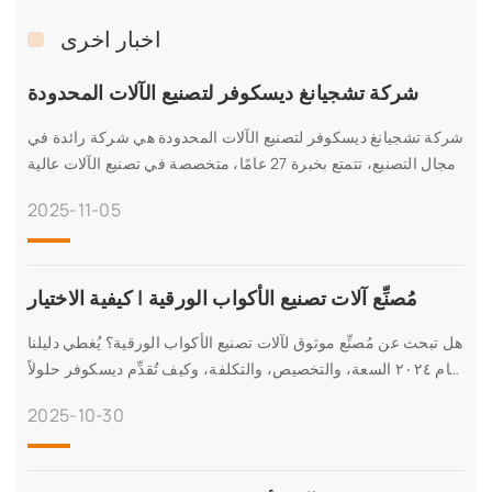
اخبار اخرى
شركة تشجيانغ ديسكوفر لتصنيع الآلات المحدودة
شركة تشجيانغ ديسكوفر لتصنيع الآلات المحدودة هي شركة رائدة في
مجال التصنيع، تتمتع بخبرة 27 عامًا، متخصصة في تصنيع الآلات عالية
الدقة لمختلف التطبيقات. حاصلة على شهادات CE وISO وSA8000
2025-11-05
وغيرها، ونقدم حلولاً مبتكرة، ونصدر إلى أكثر من 60 دولة، وبطاقة
إنتاجية عالية تصل إلى 100 وحدة شهريًا. اكتشفوا تقنيتنا المتقدمة،
وضمان الجودة، وخبرتنا العالمية.
مُصنِّع آلات تصنيع الأكواب الورقية | كيفية الاختيار
هل تبحث عن مُصنِّع موثوق لآلات تصنيع الأكواب الورقية؟ يُغطي دليلنا
لعام ٢٠٢٤ السعة، والتخصيص، والتكلفة، وكيف تُقدِّم ديسكوفر حلولاً
متينة وعالية السرعة. احصل على عرض سعر.
2025-10-30