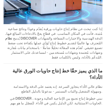
إذا كنت تبحث عن نظام إنتاج حاويات ورقية يُقدّم وعودًا ونتائج صناعية
مُثبتة، فأنت في المكان المناسب. في قطاعٍ يعجّ بالادعاءات المبالغ فيها،
الدقة الهندسية والاختبارات الشفافة والشهادات
نظام DISCOVER
يُدمج
المُعترف بها عالميًا لتقديم خطوط إنتاج تُؤدّي عملها بكفاءة تحت ضغط
تصنيع حقيقي. تُقدّم هذه المقالة تحليلًا شاملًا - باستخدام بيانات مُقارنة
وشهادات مُعتمدة وشهادات مُستخدمين - لمساعدتك على الاستثمار
المُدعّم بالأدلة، وليس بالكلمات فقط.
ما الذي يميز حقًا خط إنتاج حاويات الورق عالية
الأداء؟
نظام عالي الأداء يتجاوز السرعة. إنه يعتمد على الدقة والاستدامة
وسهولة التشغيل والثبات المستمر - مدعومًا بالدليل القاطع.
، نبني خطوط إنتاج تجمع بين الإنتاجية العالية وجودة
DISCOVER
في
الحاويات الاستثنائية. لكن الدليل يكمن في الأداء. لنُفصّل ما هو مهم.