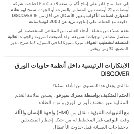
احتاجت شركة EcoCup إلى خط إنتاج قادر على إنتاج أكواب سعة 8
أونصات و22 أونصة دون المساس بالسرعة أو الجودة. سمح لهم
نظام
DISCOVER المعياري لصناعة الأكواب
بتغيير الأشكال في أقل من 15
.
دقيقة مع الحفاظ على إنتاجية
تزيد عن 2000 كوب/ساعة
نخدم عملاء من مختلف أنحاء العالم، من المقاهي المتخصصة إلى
سلاسل مطاعم الوجبات السريعة. وقد أصبحت المرونة والجودة
العالية
المتسقة لتشطيب الحواف
ميزةً مميزةً لنا في السوق، كما صرح مدير
المصنع، كلاوس ريختر.
الابتكارات الرئيسية داخل أنظمة حاويات الورق
DISCOVER
ما الذي يجعل هذا المستوى من الأداء ممكنا؟
الختم المتكيف بواسطة محرك سيرفو
: يضمن سلامة الختم
المثالية عبر مختلف أوزان الورق وأنواع الطلاء.
واجهة الإنسان والآلة (HMI) مع التنبيهات التنبؤية
: تقلل من
وقت التوقف غير المخطط له من خلال إخطار المشغلين
باحتياجات الصيانة قبل حدوث الأعطال.