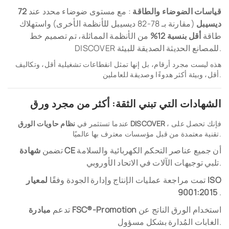
قياسات الضوضاء والطاقة
: مع مستوى ضوضاء محدد عند
72
ديسيبل
(مقارنة بـ 78-82 ديسيبل للأنظمة الأخرى) واستهلاك
طاقة
أقل بنسبة 12%
من الأنظمة المماثلة، تم تصميم خط
DISCOVER للمصانع الحديثة الصديقة للبيئة.
هذه ليست مجرد أرقام، بل إنها تمثل انقطاعات تشغيلية أقل، وتكاليف
أقل، وبيئة أكثر هدوءًا وصديقة للعاملين.
الشهادات التي تبني الثقة: أكثر من مجرد ورق
، فإنك تحصل على
نظام حاويات الورق DISCOVER
عندما تستثمر في
تقنية معتمدة من قبل مؤسسات معترف بها عالميًا.
أن جميع عناصر التحكم الكهربائية والسلامة
شهادة CE
تضمن
تلبي توجيهات الآلات في الاتحاد الأوروبي.
تمت مراجعة عمليات الإنتاج وإدارة الجودة وفقًا
لمعيار ISO
9001:2015
.
استخدام الورق الناتج عن
مبادرة FSC®-Promotion
تدعم
الغابات المُدارة بشكل مسؤول.