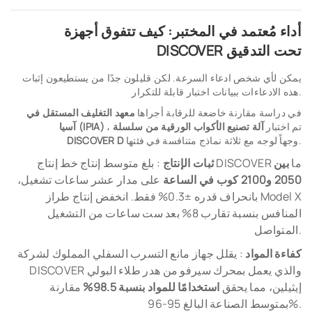
أداء مُعتمد في المختبر: كيف تتفوق أجهزة
DISCOVER تحت التدقيق
يمكن لأي شخص ادعاء السرعة. لكن قليلون جدًا من يستطيعون إثبات
هذه الادعاءات ببيانات اختبار قابلة للتكرار.
في دراسة مقارنة خاضعة للرقابة أجراها
معهد التغليف المستقل في
، تم اختبار
آلة تصنيع الأكواب الورقية من سلسلة
آسيا (IPIA)
وجهاً لوجه مع ثلاثة نماذج متنافسة في فئتها.
DISCOVER D
: بلغ متوسط إنتاج خط إنتاج DISCOVER ما
بين
ثبات الإنتاج
2050 و2100 كوب في الساعة
على مدار عشر ساعات تشغيل،
بانحراف قدره ±0.3% فقط. انخفض إنتاج طراز Model X
المنافس بنسبة تقارب 8% بعد ست ساعات من التشغيل
المتواصل.
كفاءة المواد
: يقلل جهاز مانع التسرب السفلي المملوك لشركة
DISCOVER والذي يعمل بمحرك سيرفو من هدر طلاء البولي
إيثيلين، مما يحقق
استخدامًا للمواد بنسبة 98.5%
مقارنة
بمتوسط الصناعة البالغ 95-96%.