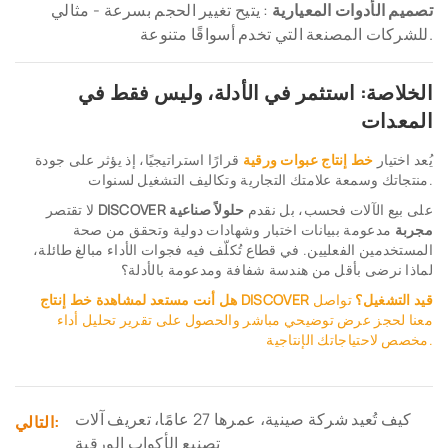
تصميم الأدوات المعيارية
: يتيح تغيير الحجم بسرعة - مثالي
للشركات المصنعة التي تخدم أسواقًا متنوعة.
الخلاصة: استثمر في الأدلة، وليس فقط في
المعدات
يُعد اختيار
خط إنتاج عبوات ورقية
قرارًا استراتيجيًا، إذ يؤثر على جودة
منتجاتك وسمعة علامتك التجارية وتكاليف التشغيل لسنوات.
على بيع الآلات فحسب، بل نقدم
حلولاً صناعية
DISCOVER
لا تقتصر
مجربة
مدعومة ببيانات اختبار وشهادات دولية وتحقق من صحة
المستخدمين الفعليين. في قطاع تُكلّف فيه فجوات الأداء مبالغ طائلة،
لماذا نرضى بأقل من هندسة شفافة ومدعومة بالأدلة؟
هل أنت مستعد لمشاهدة خط إنتاج DISCOVER قيد التشغيل؟
تواصل
معنا لحجز عرض توضيحي مباشر والحصول على تقرير تحليل أداء
مخصص لاحتياجاتك الإنتاجية.
كيف تُعيد شركة صينية، عمرها 27 عامًا، تعريف آلات
التالي:
تصنيع الأكواب الورقية