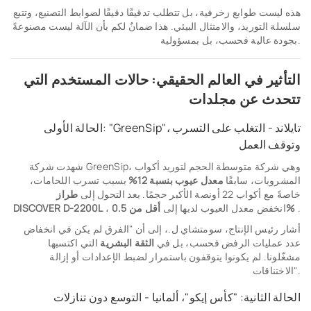
هذه ليست طوابع زخرفية، بل تتطلب تدقيقًا دقيقًا لضوابط التصنيع، وتتبع
سلسلة التوريد، والامتثال البيئي. هذا ضمانٌ لكم بأن الآلة ليست مصنوعةً
بجودة عالية فحسب، بل بمسؤولية.
التأثير في العالم الحقيقي: حالات المستخدم التي
تتحدث عن مجلدات
الحالة الأولى: "GreenSip"، تايلاند - التغلب على التسرب
وتوقف العمل
شهدت شركة GreenSip، وهي شركة متوسطة الحجم لتوريد أكواب
المشروبات، سابقًا
معدل عيوب بنسبة 12%
بسبب تسرب اللحامات،
خاصةً مع أكواب 22 أونصة الأكبر حجمًا. بعد التحول إلى
طراز
.
أقل من 0.5%
، انخفض معدل العيوب لديها إلى
DISCOVER D-2200L
أشار رئيس الإنتاج، سومتشاي ل.، إلى أن "الفرق لم يكن في انخفاض
عدد عمليات الرفض فحسب، بل في
الثقة البشرية
التي اكتسبها
مشغّلونا. لم يكونوا يتوقفون باستمرار لضبط الإعدادات أو إزالة
الاختناقات".
الحالة الثانية: "كأس إيكو"، ألمانيا - التوسع دون تنازلات