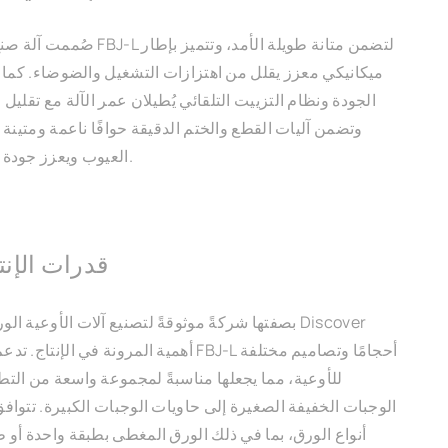
صُممت آلة صنع الأوعية الورقية BJ-L
ميكانيكي معزز يقلل من اهتزازات التشغيل والضوضاء. كما أن
الجودة ونظام التزييت التلقائي يُطيلان عمر الآلة مع تقليل 
وتضمن آليات القطع والختم الدقيقة حوافًا ناعمة ومتينة ل
العيوب ويعزز جودة المنتج بشكل عام.
قدرات الإنت
بصفتها شركةً موثوقةً لتصنيع آلات الأوعية الورقية، 
للأوعية، مما يجعلها مناسبةً لمجموعة واسعة من التط
الوجبات الخفيفة الصغيرة إلى حاويات الوجبات الكبيرة. تتواف
أنواع الورق، بما في ذلك الورق المغطى بطبقة واحدة أو 