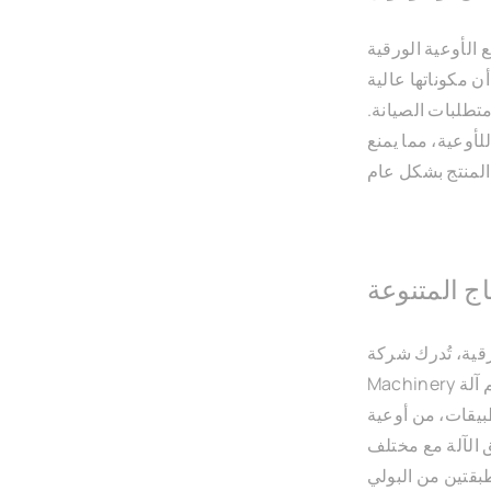
F لتضمن متانة طويلة الأمد، وتتميز بإطار
 مكوناتها عالية
متطلبات الصيانة.
لأوعية، مما يمنع
اج المتنوعة
تُدرك شركة Discover
Machinery أهمية المرونة في الإنتاج. تدعم آلة FBJ-L أحجامًا وتصاميم مختلفة
بيقات، من أوعية
ق الآلة مع مختلف
طبقتين من البولي