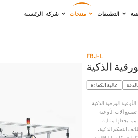
ية
التطبيقات
منتجات
شركة
الرئيسية
FBJ-L
ورقية الذكية
لدقة
عالية الكفاءة
الذكية FBJ-L من Discover Machinery خيارًا متطورًا لتلبية
تصنيع آلات الأوعية
مما يجعلها مثالية
ظائف التحكم الذكية،
تضمن FBJ-L تشغيلًا سلسًا مع الالتزام بأعلى معايير الجودة، مما يجعلها خيارًا مثاليًا للشركات