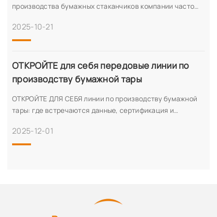
производства бумажных стаканчиков компании часто
ищут решения, сочетающие в себе эффективность,
2025-10-21
долговечность и возможность индивидуальной
настройки, отвечающие их уникальным
производственным требованиям. В современных
условиях
ОТКРОЙТЕ для себя передовые линии по
производству бумажной тары
ОТКРОЙТЕ ДЛЯ СЕБЯ линии по производству бумажной
тары: где встречаются данные, сертификация и
реальная производительность. Если вы ищете систему
2025-12-01
по производству бумажной тары, которая не только
выполняет обещания, но и обеспечивает