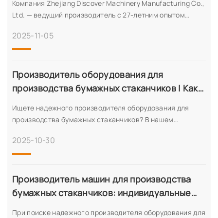
Компания Zhejiang Discover Machinery Manufacturing Co.,
Ltd. — ведущий производитель с 27-летним опытом
работы, специализирующийся на высокоточном
2025-11-05
оборудовании для различных сфер применения. Имея
сертификаты CE, ISO, SA8000 и другие, мы предлагаем
инновационные решения, экспортируем продукцию
более чем в 60 стран и располагаем мощностями для
Производитель оборудования для
производства 100 единиц продукции в месяц. Откройте
производства бумажных стаканчиков | Как
для себя наши передовые технологии, систему контроля
выбрать
Ищете надежного производителя оборудования для
качества и международный опыт.
производства бумажных стаканчиков? В нашем
руководстве за 2024 год рассматриваются вопросы
2025-10-30
производительности, настройки, стоимости и того, как
Discover предлагает надежные и высокоскоростные
решения. Получите предложение.
Производитель машин для производства
бумажных стаканчиков: индивидуальные
решения
При поиске надежного производителя оборудования для